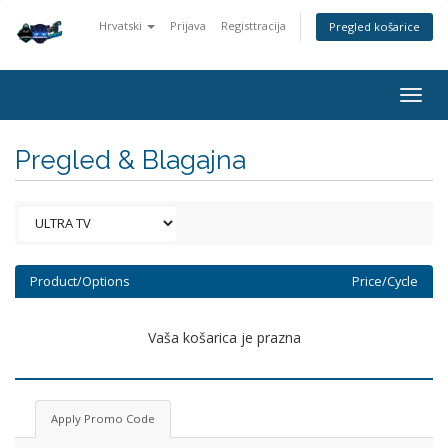
Hrvatski
Prijava
Registtracija
Pregled košarice
Togg
navig
Pregled & Blagajna
Product/Options
Price/Cycle
Vaša košarica je prazna
Apply Promo Code