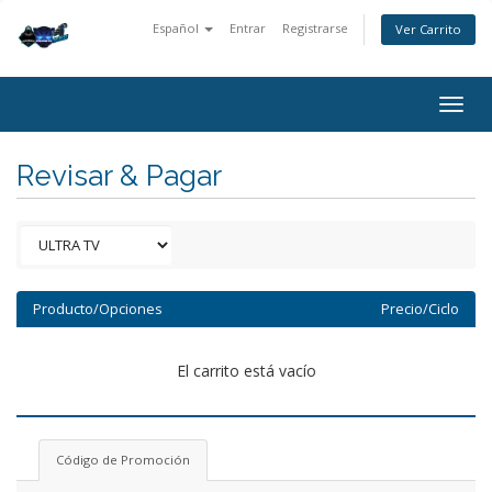
Español
Entrar
Registrarse
Ver Carrito
Togg
navig
Revisar & Pagar
Producto/Opciones
Precio/Ciclo
El carrito está vacío
Código de Promoción